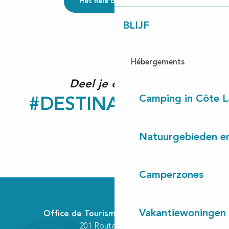
Het hele dagboek
BLIJF
Hébergements
Deel je ervaring!
Camping in Côte 
#DESTINATIONCLN
Natuurgebieden en
Camperzones
Vakantiewoningen
Office de Tourisme Communautaire
201 Route des Lacs