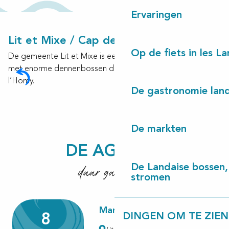
Ervaringen
Lit et Mixe / Cap de l’Homy
Op de fiets in les L
De gemeente Lit et Mixe is een en la Landaise authenticiteit
met enorme dennenbossen die zich uitstrekken tot Cap de
l’Homy.
De gastronomie land
De markten
DE AGENDA
De mooiste spots om zonsondergang
daar gaan we!
te bewonderen
De Landaise bossen, 
stromen
Meer lezen
Marché saisonnier
DINGEN OM TE ZIEN
8