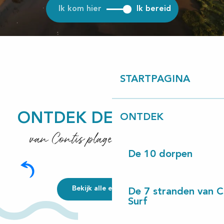
Ik kom hier
Ik bereid
STARTPAGINA
ONTDEK DE OMGEVING
ONTDEK
van Contis plage tot Lac de Léon
De 10 dorpen
Ik heb een rit te paard getest
Bekijk alle ervaringen
De 7 stranden van 
Surf