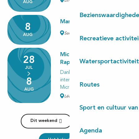
Lit-et-Mixe
AUG
Bezienswaardighed
Marché traditionnel
8
Saint-Julien-en-Born
AUG
Recreatieve activite
Micro-Folie "L'art italien, de
28
Watersportactivitei
Raphaël à Modigliani""
JUL
Dankzij meeslepende en
8
interactieve technologie biedt de
Routes
Micro-Folie toegang tot een...
AUG
Lévignacq
Sport en cultuur van
Dit weekend
Deze week
Agenda