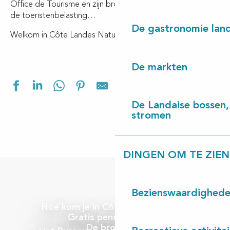
Office de Tourisme en zijn brochures, de zomershuttles,
de toeristenbelasting…
De gastronomie land
Welkom in Côte Landes Nature!
De markten
Ajouter aux f
De Landaise bossen, 
stromen
DINGEN OM TE ZIEN
Bezienswaardighed
Hoe kom je in Côte Landes Nature
Gratis pendeldiensten
De brochures