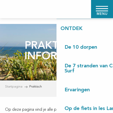
Aller
STARTPAGINA
au
MENU
contenu
principal
ONTDEK
PRAKTISCHE
De 10 dorpen
INFORMATIE
De 7 stranden van 
Surf
Startpagina
Praktisch
Ervaringen
Op de fiets in les L
Op deze pagina vind je alle praktische informatie over het