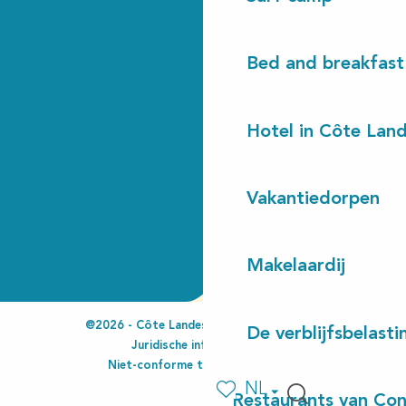
Bed and breakfast
Hotel in Côte Lan
Vakantiedorpen
Makelaardij
@2026 - Côte Landes Nature Tourisme
De verblijfsbelasti
Juridische informatie
Niet-conforme toegankelijkheid
NL
Restaurants van Con