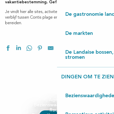
vakantiebestemming. Gefeliciteerd!
Je vindt hier alle sites, activiteiten, animaties… alles om je
De gastronomie land
verblijf tussen Contis plage en Lac de Léon voor te
bereiden.
De markten
Ajouter aux f
De Landaise bossen, 
stromen
DINGEN OM TE ZIEN
Bezienswaardighed
Agenda
Bezienswaardigheden
Routes