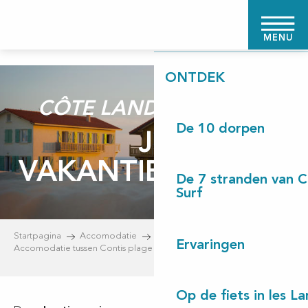
Aller
STARTPAGINA
au
MENU
contenu
principal
ONTDEK
CÔTE LANDES NATURE
De 10 dorpen
JE
VAKANTIEWONING
De 7 stranden van 
Surf
Startpagina
Accomodatie
Ervaringen
Accomodatie tussen Contis plage en Léon
Vakantiewoningen
Op de fiets in les L