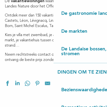
De
vakantiewoningen
waarnaar wordt verwezen in Côte
Landes Nature door het Office de Tourisme!
De gastronomie land
Ontdek meer dan 150 vakantiewoningen in Landes in
Castets, Léon, Lévignacq, Linxe, Lit et Mixe, Saint Julien en
Born, Saint Michel Escalus, Taller, Uza en Vielle Saint Girons.
De markten
Kies je villa met zwembad, je appartement dichtbij de
markt, je vakantiehuis tussen de dennebomen of aan het
strand…
De Landaise bossen, 
stromen
Neem rechtstreeks contact op met de eigenaar en
ontvang de beste prijs zonder commissie.
DINGEN OM TE ZIEN
Ajouter aux f
Bezienswaardighed