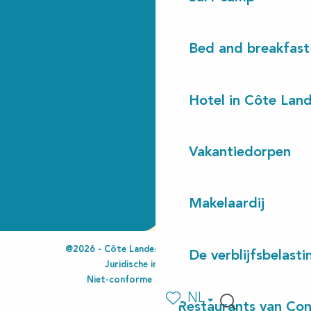
Bed and breakfast
Hotel in Côte Lan
Vakantiedorpen
Makelaardij
@2026 - Côte Landes Nature Tourisme
De verblijfsbelasti
Juridische informatie
Niet-conforme toegankelijkheid
NL
Restaurants van Con