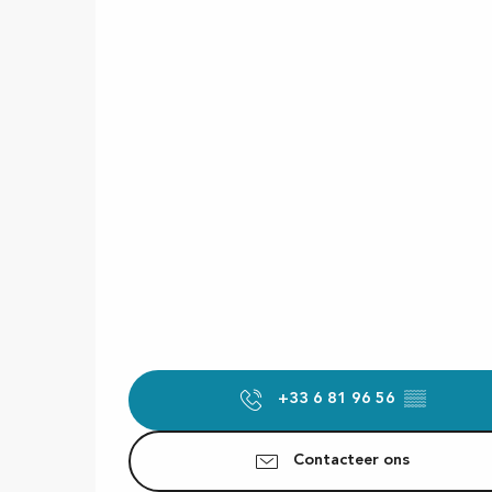
+33 6 81 96 56
▒▒
Contacteer ons