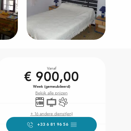
Openingstijden en contac
Vanaf
€ 900,00
Week (gemeubileerd)
Bekijk alle prijzen
Vaatwassers
Televisie
Dieren toegelaten
+ 16 andere dienst(en)
+33 6 81 96 56
▒▒