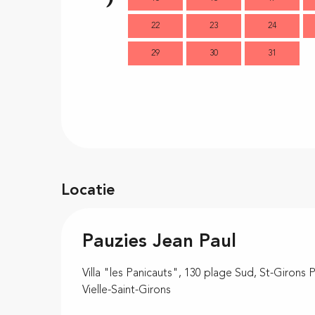
22
23
24
29
30
31
Locatie
Pauzies Jean Paul
Villa "les Panicauts", 130 plage Sud, St-Girons 
Vielle-Saint-Girons