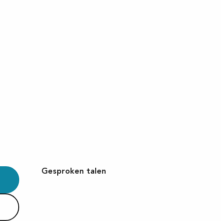
Gesproken talen
Gesproken talen