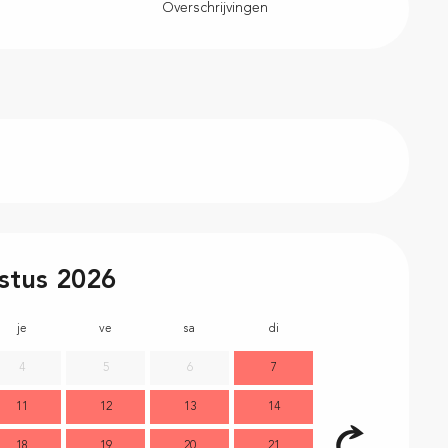
Overschrijvingen
stus 2026
je
ve
sa
di
lu
m
4
5
6
7
11
12
13
14
2
18
19
20
21
9
1