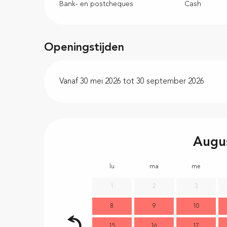
Bank- en postcheques
Cash
Openingstijden
Vanaf 30 mei 2026 tot 30 september 2026
Augu
lu
ma
me
1
2
3
8
9
10
15
16
17