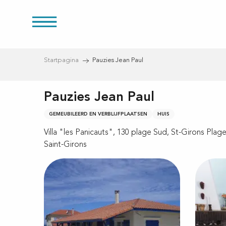
Aller
au
es
contenu
principal
Startpagina
Pauzies Jean Paul
Pauzies Jean Paul
ducten
GEMEUBILEERD EN VERBLIJFPLAATSEN
HUIS
Villa "les Panicauts", 130 plage Sud, St-Girons Plage
Saint-Girons