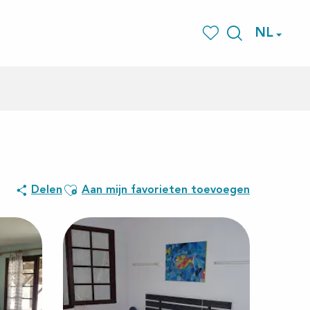
NL
Zoek op
Voir les favoris
Ajouter aux favoris
Delen
Aan mijn favorieten toevoegen