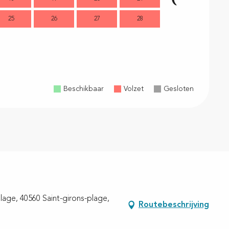
25
26
27
28
16
1
23
2
30
Beschikbaar
Volzet
Gesloten
Plage, 40560 Saint-girons-plage,
Routebeschrijving