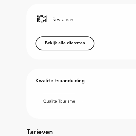
Restaurant
Bekijk alle diensten
Dienstverlening
Kwaliteitsaanduiding
Kwaliteitsaanduiding
Qualité Tourisme
Tarieven