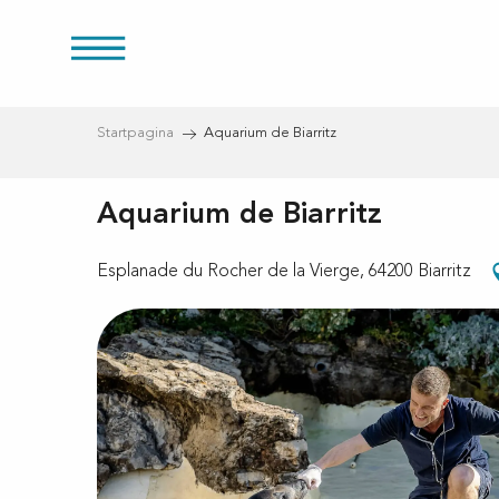
Aller
au
es
contenu
principal
Startpagina
Aquarium de Biarritz
Aquarium de Biarritz
ducten
Esplanade du Rocher de la Vierge, 64200 Biarritz