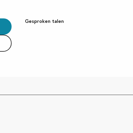
Gesproken talen
Gesproken talen