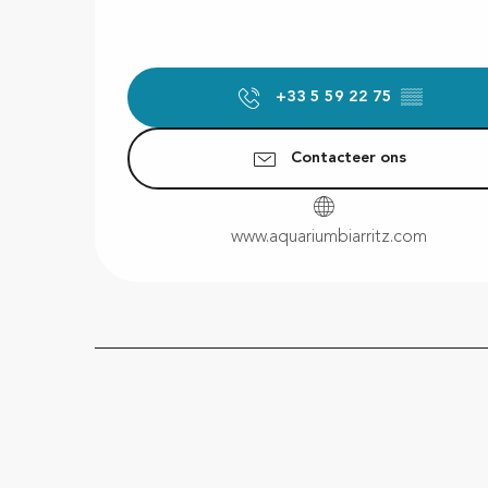
+33 5 59 22 75
▒▒
Contacteer ons
www.aquariumbiarritz.com