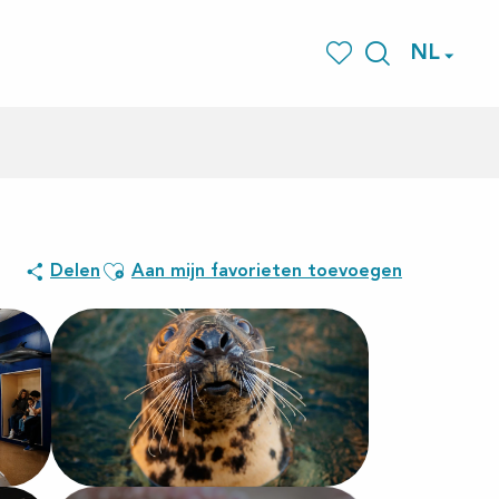
NL
Zoek op
Voir les favoris
Ajouter aux favoris
Delen
Aan mijn favorieten toevoegen