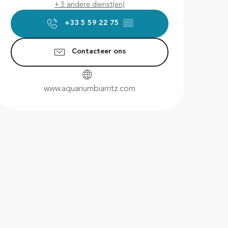
+ 5 andere dienst(en)
+33 5 59 22 75
▒▒
Contacteer ons
www.aquariumbiarritz.com