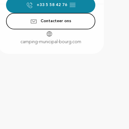
+33 5 58 42 76
▒▒
Contacteer ons
camping-municipal-bourg.com