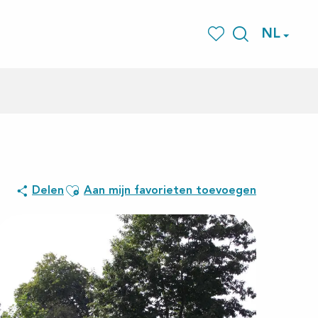
NL
Zoek op
Voir les favoris
Ajouter aux favoris
Delen
Aan mijn favorieten toevoegen