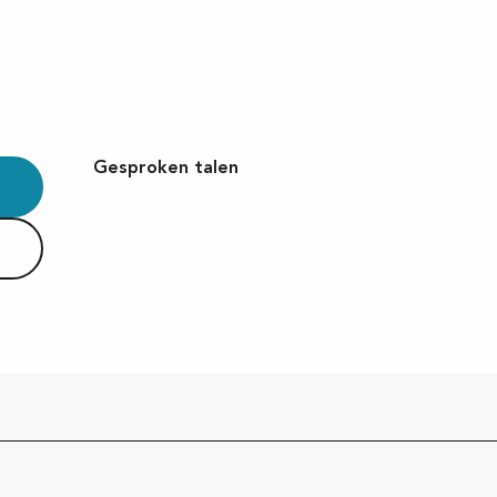
Gesproken talen
Gesproken talen