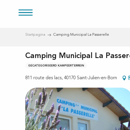
Aller
au
es
contenu
principal
Startpagina
Camping Municipal La Passerelle
Camping Municipal La Passer
ducten
GECATEGORISEERD KAMPEERTERREIN
811 route des lacs, 40170 Saint-Julien-en-Born