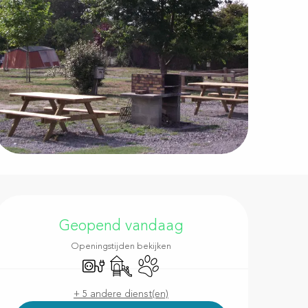
Openingstijden en contac
Geopend vandaag
Openingstijden bekijken
Elektrische aansluitingen
Kinderspelen / Speelruimte
Dieren toegelaten
+ 5 andere dienst(en)