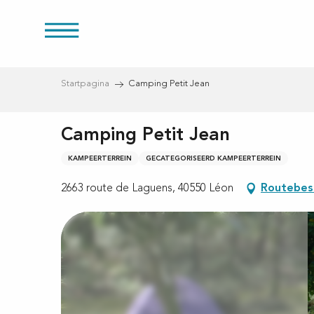
Aller
au
es
contenu
principal
Startpagina
Camping Petit Jean
Camping Petit Jean
ducten
KAMPEERTERREIN
GECATEGORISEERD KAMPEERTERREIN
2663 route de Laguens, 40550 Léon
Routebesc