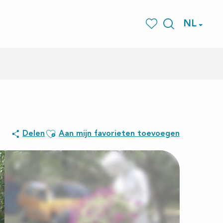
NL
Zoek op
Voir les favoris
Ajouter aux favoris
Delen
Aan mijn favorieten toevoegen