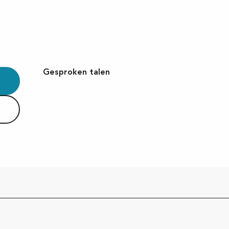
Gesproken talen
Gesproken talen