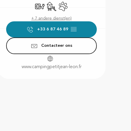
Elektrische aansluitingen
Kinderspelen / Speelruimte
Dieren toegelaten
+ 7 andere dienst(en)
+33 6 87 46 89
▒▒
Contacteer ons
www.campingpetitjean-leon.fr