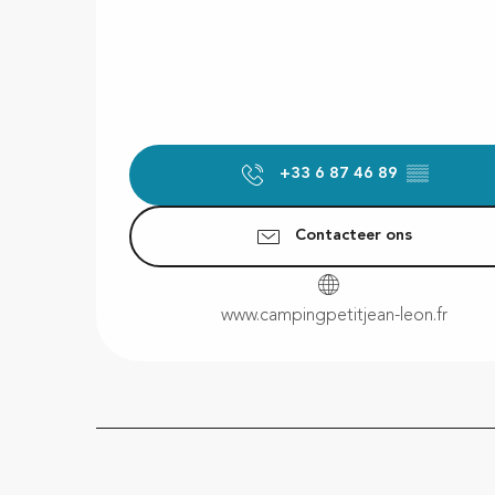
+33 6 87 46 89
▒▒
Contacteer ons
www.campingpetitjean-leon.fr