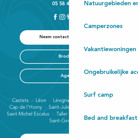
Natuurgebieden en
05 58 42 89 80
Camperzones
Neem contact met ons op
Vakantiewoningen
Brochures
Ongebruikelijke a
Agenda
Surf camp
Castets
Léon
Lévignacq
Linxe
Lit-et-Mixe
Cap de l'Homy
Saint-Julien-en-Born
Contis plage
Saint-Michel Escalus
Taller
Uza
Vielle-Saint-Girons
Bed and breakfast
Saint-Girons plage