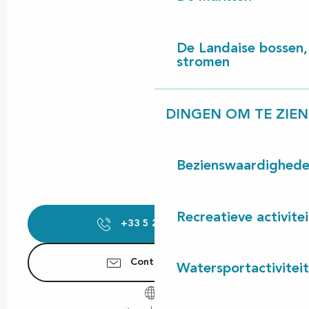
De Landaise bossen, 
stromen
DINGEN OM TE ZIEN
Bezienswaardighed
Recreatieve activite
+33 5 25 00 64
▒▒
Contacteer ons
Watersportactivitei