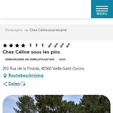
Aller
au
MENU
contenu
principal
Startpagina
Chez Céline sous les pins
Chez Céline sous les pins
GEMEUBILEERD EN VERBLIJFPLAATSEN
HUIS
293 Rue de la Pinède, 40560 Vielle-Saint-Girons
Routebeschrijving
Ajouter aux favoris
Delen