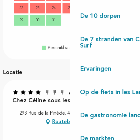
22
23
24
25
26
27
28
16
De 10 dorpen
29
30
31
23
30
De 7 stranden van 
Surf
Beschikbaar
Volzet
Gesloten
Ervaringen
Locatie
Op de fiets in les L
Chez Céline sous les pins
293 Rue de la Pinède, 40560 Vielle-Saint-Girons
De gastronomie land
Routebeschrijving
De markten