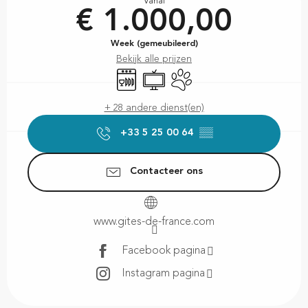
Vanaf
€ 1.000,00
Week (gemeubileerd)
Bekijk alle prijzen
Vaatwassers
Televisie
Dieren toegelaten
+ 28 andere dienst(en)
+33 5 25 00 64
▒▒
Contacteer ons
www.gites-de-france.com
Facebook pagina
Instagram pagina