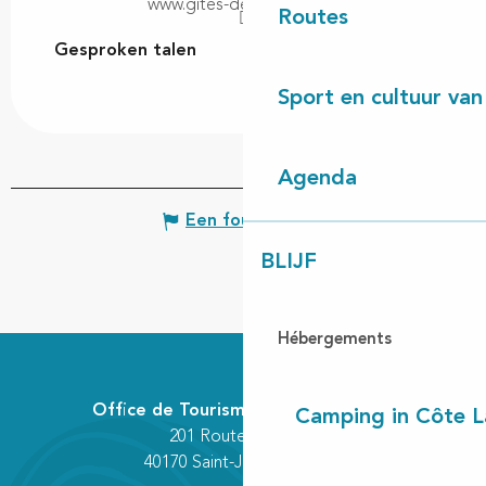
www.gites-de-france.com
Routes
Gesproken talen
Gesproken talen
Sport en cultuur van
Agenda
Een fout melden
BLIJF
Hébergements
Office de Tourisme Communautaire
Camping in Côte 
201 Route des Lacs
40170 Saint-Julien-en-Born