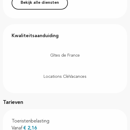
Bekijk alle diensten
Dienstverlening
Kwaliteitsaanduiding
Kwaliteitsaanduiding
Gîtes de France
Locations CléVacances
Tarieven
Toeristenbelasting
Vanaf
€ 2,16