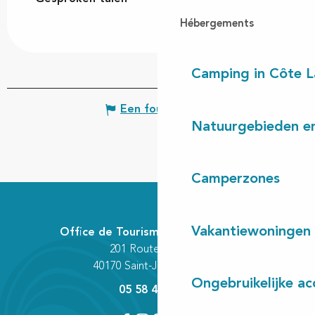
Hébergements
Camping in Côte 
Een fout melden
Natuurgebieden en
Camperzones
Vakantiewoningen
Office de Tourisme Communautaire
201 Route des Lacs
40170 Saint-Julien-en-Born
Ongebruikelijke a
05 58 42 89 80