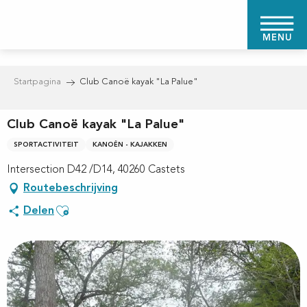
Aller
au
MENU
contenu
principal
Startpagina
Club Canoë kayak "La Palue"
Club Canoë kayak "La Palue"
SPORTACTIVITEIT
KANOËN - KAJAKKEN
Intersection D42 /D14, 40260 Castets
Routebeschrijving
Ajouter aux favoris
Delen