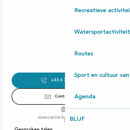
Recreatieve activite
Watersportactivitei
Routes
Sport en cultuur van
+33 6 79 13 38
▒▒
Agenda
Contacteer ons
www.canoe-kayak-castets.fr
BLIJF
Gesproken talen
Gesproken talen