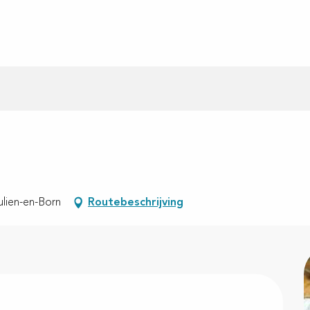
ulien-en-Born
Routebeschrijving