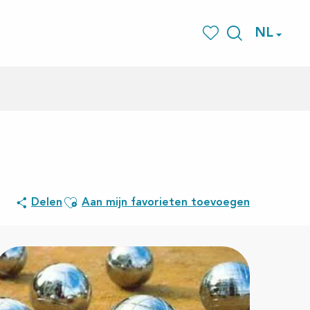
NL
Zoek op
Voir les favoris
Ajouter aux favoris
Delen
Aan mijn favorieten toevoegen