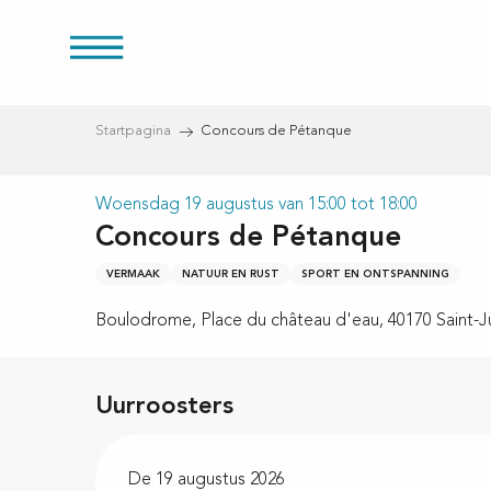
Aller
au
es
contenu
principal
Startpagina
Concours de Pétanque
Woensdag 19 augustus van 15:00 tot 18:00
ducten
Concours de Pétanque
VERMAAK
NATUUR EN RUST
SPORT EN ONTSPANNING
Boulodrome, Place du château d'eau, 40170 Saint-J
Uurroosters
De 19 augustus 2026