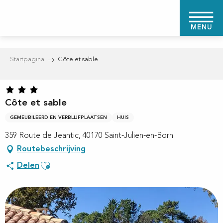
Aller
au
MENU
contenu
principal
Startpagina
Côte et sable
Côte et sable
GEMEUBILEERD EN VERBLIJFPLAATSEN
HUIS
359 Route de Jeantic, 40170 Saint-Julien-en-Born
Routebeschrijving
Ajouter aux favoris
Delen