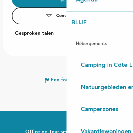
Agenda
Contacteer ons
BLIJF
Gesproken talen
Gesproken talen
Hébergements
Camping in Côte 
Een fout melden
Natuurgebieden en
Camperzones
Vakantiewoningen
Office de Tourisme Communautaire