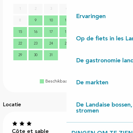
1
2
3
4
5
6
7
Ervaringen
8
9
10
11
12
13
14
2
15
16
17
18
19
20
21
9
Op de fiets in les L
22
23
24
25
26
27
28
16
29
30
31
23
De gastronomie land
30
Beschikbaar
Volzet
Gesloten
De markten
De Landaise bossen, 
Locatie
stromen
Côte et sable