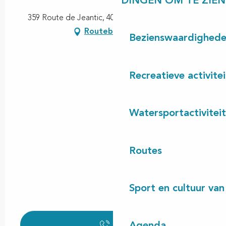
DINGEN OM TE ZIEN
359 Route de Jeantic, 40170 Saint-Julien-en-Born
Routebeschrijving
Bezienswaardighed
Recreatieve activite
Watersportactivitei
Routes
Sport en cultuur van
Bel