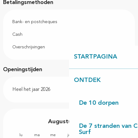
Betalingsmethoden
Bank- en postcheques
Cash
Overschrijvingen
STARTPAGINA
Openingstijden
ONTDEK
Heel het jaar 2026
De 10 dorpen
Augustus 2026
De 7 stranden van 
Surf
lu
ma
me
je
ve
sa
di
lu