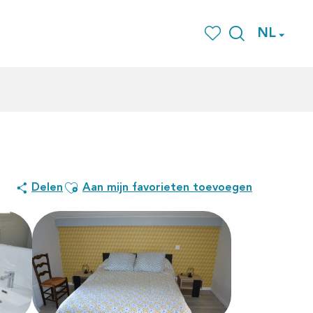
NL
Zoek op
Voir les favoris
Ajouter aux favoris
Delen
Aan mijn favorieten toevoegen