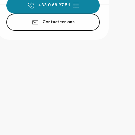
+33 0 68 97 51
▒▒
Contacteer ons