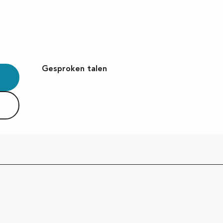
Gesproken talen
Gesproken talen