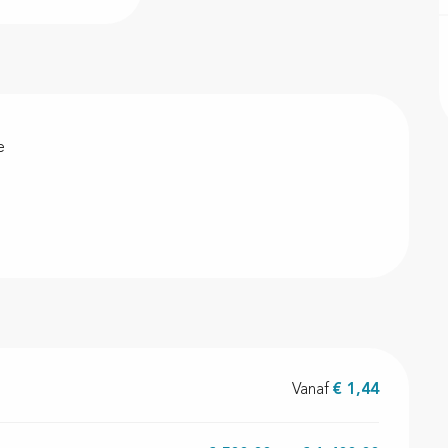
e
Vanaf
€ 1,44