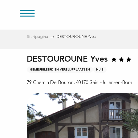
Aller
au
es
contenu
principal
Startpagina
DESTOUROUNE Yves
DESTOUROUNE Yves
ducten
GEMEUBILEERD EN VERBLIJFPLAATSEN
HUIS
79 Chemin De Bouron, 40170 Saint-Julien-en-Born