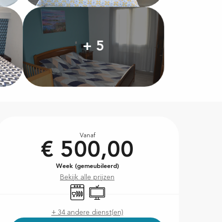
+ 5
Openingstijden en contac
Vanaf
€ 500,00
Week (gemeubileerd)
Bekijk alle prijzen
Vaatwassers
Televisie
+ 34 andere dienst(en)