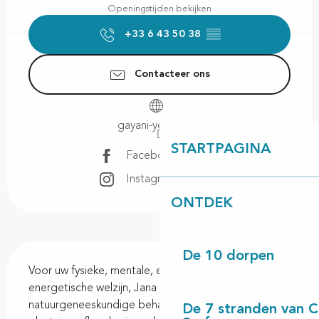
Openingstijden bekijken
+33 6 43 50 38
▒▒
Contacteer ons
gayani-yoga.com
STARTPAGINA
Facebook pagina
Instagram pagina
ONTDEK
Beschrijving
De 10 dorpen
Voor uw fysieke, mentale, emotionele en 
energetische welzijn, Jana biedt yogatherapie en 
natuurgeneeskundige behandelingen aan (massages, 
De 7 stranden van 