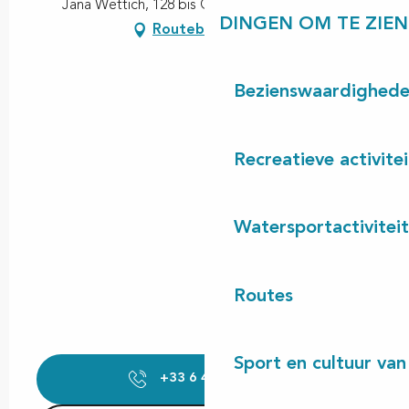
Jana Wettich, 128 bis Grand Rue, 40550 Léon
DINGEN OM TE ZIEN
Routebeschrijving
Bezienswaardighed
Recreatieve activite
Watersportactivitei
Routes
Sport en cultuur van
+33 6 43 50 38
▒▒