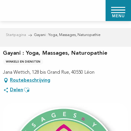
Aller
au
MENU
contenu
principal
Startpagina
Gayani : Yoga, Massages, Naturopathie
Gayani : Yoga, Massages, Naturopathie
WINKELS EN DIENSTEN
Jana Wettich, 128 bis Grand Rue, 40550 Léon
Routebeschrijving
Ajouter aux favoris
Delen