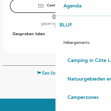
Contacteer ons
Agenda
gayani-yoga.com
BLIJF
Gesproken talen
Gesproken talen
Hébergements
Camping in Côte 
Een fout melden
Natuurgebieden en
Camperzones