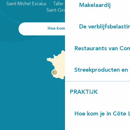
Saint-Michel Escalus
Taller
Uza
Vielle-Saint-Girons
Makelaardij
Saint-Girons plage
De verblijfsbelasti
Hoe kom ik daar?
Restaurants van Con
Streekproducten en 
PRAKTIJK
Hoe kom je in Côte 