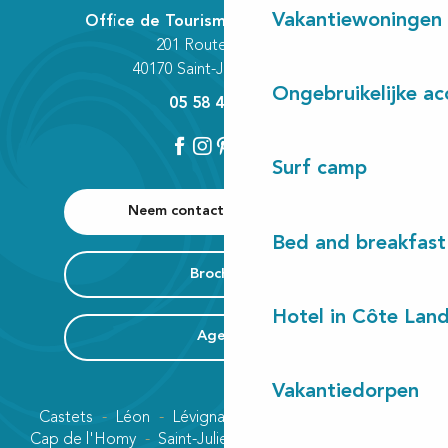
Vakantiewoningen
Office de Tourisme Communautaire
201 Route des Lacs
40170 Saint-Julien-en-Born
Ongebruikelijke a
05 58 42 89 80
Surf camp
Neem contact met ons op
Bed and breakfast
Brochures
Hotel in Côte Lan
Agenda
Vakantiedorpen
Castets
Léon
Lévignacq
Linxe
Lit-et-Mixe
Cap de l'Homy
Saint-Julien-en-Born
Contis plage