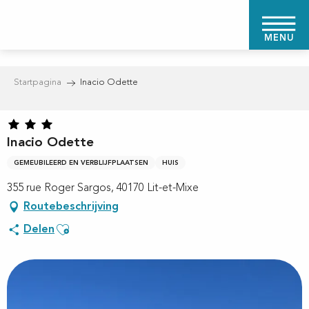
Aller
au
MENU
contenu
principal
Startpagina
Inacio Odette
Inacio Odette
GEMEUBILEERD EN VERBLIJFPLAATSEN
HUIS
355 rue Roger Sargos, 40170 Lit-et-Mixe
Routebeschrijving
Ajouter aux favoris
Delen