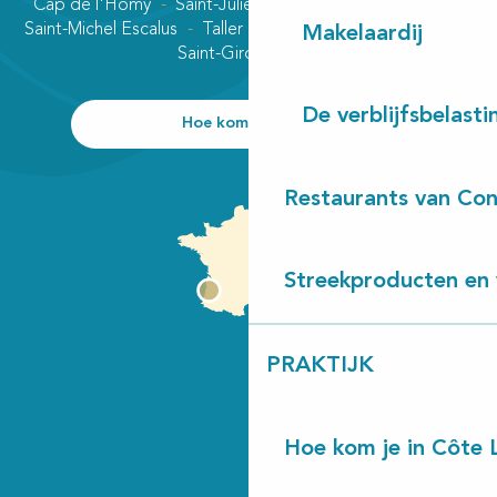
Cap de l'Homy
Saint-Julien-en-Born
Contis plage
Saint-Michel Escalus
Taller
Uza
Vielle-Saint-Girons
Makelaardij
Saint-Girons plage
De verblijfsbelasti
Hoe kom ik daar?
Restaurants van Con
Streekproducten en 
PRAKTIJK
Hoe kom je in Côte 