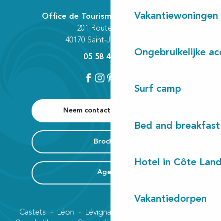
Vakantiewoningen
Office de Tourisme Communautaire
201 Route des Lacs
40170 Saint-Julien-en-Born
Ongebruikelijke a
05 58 42 89 80
Surf camp
Neem contact met ons op
Bed and breakfast
Brochures
Hotel in Côte Lan
Agenda
Vakantiedorpen
Castets
Léon
Lévignacq
Linxe
Lit-et-Mixe