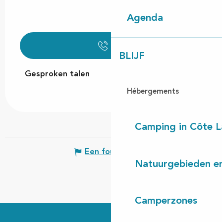
Agenda
Bel
BLIJF
Gesproken talen
Gesproken talen
Hébergements
Camping in Côte 
Een fout melden
Natuurgebieden en
Camperzones