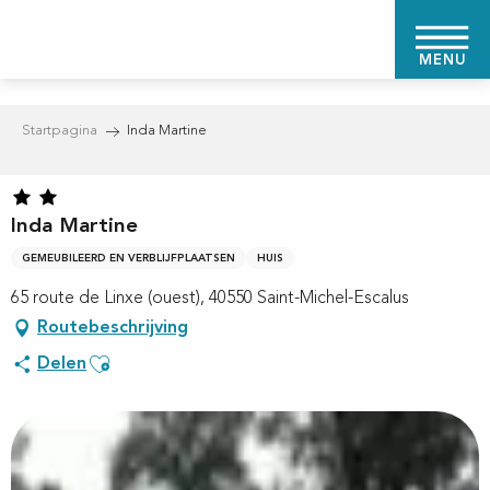
Aller
au
MENU
contenu
principal
Startpagina
Inda Martine
Inda Martine
GEMEUBILEERD EN VERBLIJFPLAATSEN
HUIS
65 route de Linxe (ouest), 40550 Saint-Michel-Escalus
Routebeschrijving
Ajouter aux favoris
Delen