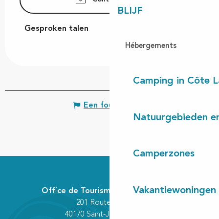
BLIJF
Gesproken talen
Gesproken talen
Hébergements
Camping in Côte 
Een fout melden
Natuurgebieden en
Camperzones
Vakantiewoningen
Office de Tourisme Communautaire
201 Route des Lacs
40170 Saint-Julien-en-Born