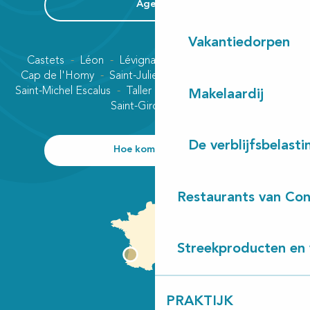
Agenda
Vakantiedorpen
Castets
Léon
Lévignacq
Linxe
Lit-et-Mixe
Cap de l'Homy
Saint-Julien-en-Born
Contis plage
Saint-Michel Escalus
Taller
Uza
Vielle-Saint-Girons
Makelaardij
Saint-Girons plage
De verblijfsbelasti
Hoe kom ik daar?
Restaurants van Con
Streekproducten en 
PRAKTIJK