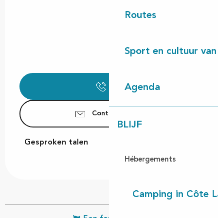
Routes
Sport en cultuur van
Bel
Agenda
Contacteer ons
BLIJF
Gesproken talen
Gesproken talen
Hébergements
Camping in Côte 