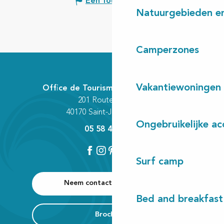
Een fout melden
Natuurgebieden en
Camperzones
Vakantiewoningen
Office de Tourisme Communautaire
201 Route des Lacs
40170 Saint-Julien-en-Born
Ongebruikelijke a
05 58 42 89 80
Surf camp
Neem contact met ons op
Bed and breakfast
Brochures