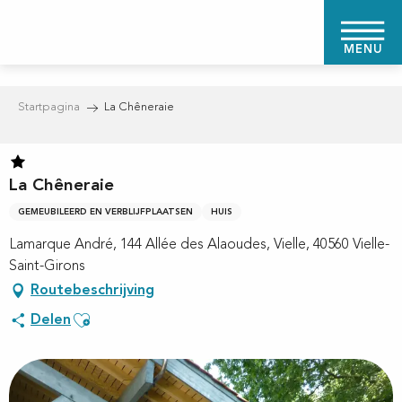
Aller
au
MENU
contenu
principal
Startpagina
La Chêneraie
La Chêneraie
GEMEUBILEERD EN VERBLIJFPLAATSEN
HUIS
Lamarque André, 144 Allée des Alaoudes, Vielle, 40560 Vielle-
Saint-Girons
Routebeschrijving
Ajouter aux favoris
Delen