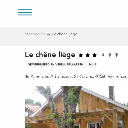
Aller
au
es
contenu
principal
Startpagina
Le chêne liège
Le chêne liège
ducten
GEMEUBILEERD EN VERBLIJFPLAATSEN
HUIS
46 Allée des Arbousiers, St-Girons, 40560 Vielle-Sai