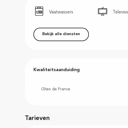
Vaatwassers
Televisi
Bekijk alle diensten
Dienstverlening
Kwaliteitsaanduiding
Kwaliteitsaanduiding
Gîtes de France
Tarieven