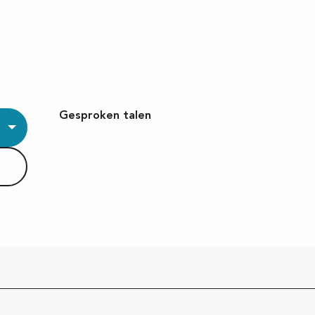
Gesproken talen
Gesproken talen