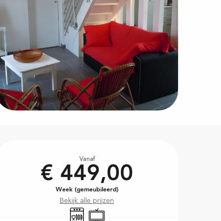
Openingstijden en contac
Vanaf
€ 449,00
Week (gemeubileerd)
Bekijk alle prijzen
Vaatwassers
Televisie