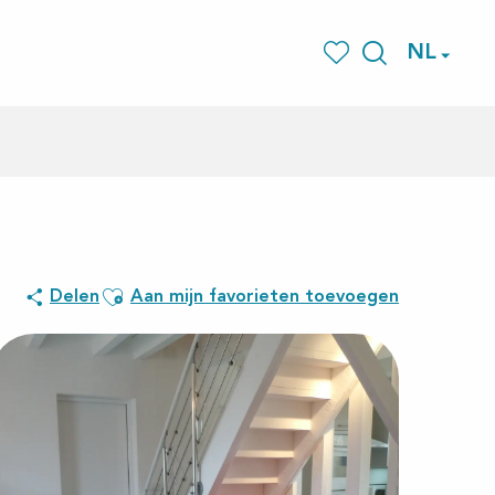
NL
Zoek op
Voir les favoris
Ajouter aux favoris
Delen
Aan mijn favorieten toevoegen