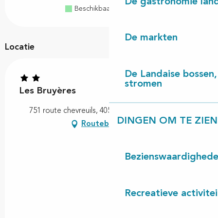
De gastronomie land
Beschikbaar
Volzet
Gesloten
De markten
Locatie
De Landaise bossen, 
stromen
Les Bruyères
751 route chevreuils, 40550 Saint-Michel-Escalus
DINGEN OM TE ZIEN
Routebeschrijving
Bezienswaardighed
Recreatieve activite