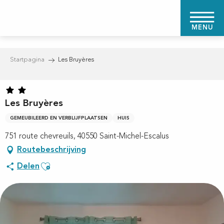
Aller
au
MENU
contenu
principal
Startpagina
Les Bruyères
Les Bruyères
GEMEUBILEERD EN VERBLIJFPLAATSEN
HUIS
751 route chevreuils, 40550 Saint-Michel-Escalus
Routebeschrijving
Ajouter aux favoris
Delen