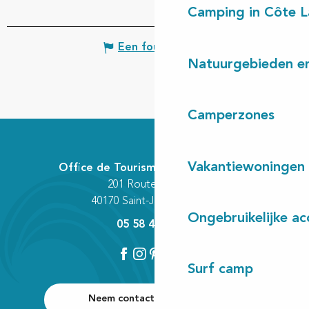
Camping in Côte 
Een fout melden
Natuurgebieden en
Camperzones
Vakantiewoningen
Office de Tourisme Communautaire
201 Route des Lacs
40170 Saint-Julien-en-Born
Ongebruikelijke a
05 58 42 89 80
Surf camp
Neem contact met ons op