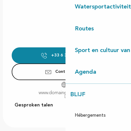
Watersportactivitei
Routes
Sport en cultuur van
+33 6 30 36 64
▒▒
Agenda
Contacteer ons
www.domaineducayre.com
BLIJF
Gesproken talen
Gesproken talen
Hébergements