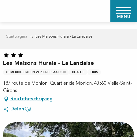
Aller
au
MENU
contenu
principal
Startpagina
Les Maisons Huraia - La Landaise
Les Maisons Huraia - La Landaise
GEMEUBILEERD EN VERBLIJFPLAATSEN
CHALET
HUIS
187 route de Monlon, Quartier de Monlon, 40560 Vielle-Saint-
Girons
Routebeschrijving
Ajouter aux favoris
Delen