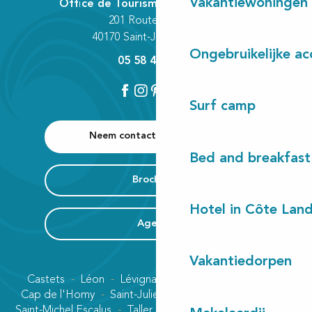
Vakantiewoningen
Office de Tourisme Communautaire
201 Route des Lacs
40170 Saint-Julien-en-Born
Ongebruikelijke a
05 58 42 89 80
Surf camp
Neem contact met ons op
Bed and breakfast
Brochures
Hotel in Côte Lan
Agenda
Vakantiedorpen
Castets
Léon
Lévignacq
Linxe
Lit-et-Mixe
Cap de l'Homy
Saint-Julien-en-Born
Contis plage
Saint-Michel Escalus
Taller
Uza
Vielle-Saint-Girons