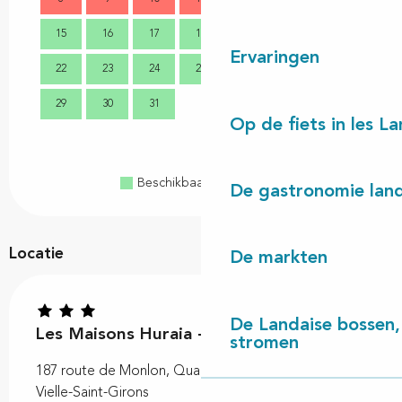
15
16
17
18
19
20
21
9
Ervaringen
22
23
24
25
26
27
28
16
29
30
31
23
Op de fiets in les L
30
Beschikbaar
Volzet
Gesloten
De gastronomie land
Locatie
De markten
De Landaise bossen, 
Les Maisons Huraia - La Landaise
stromen
187 route de Monlon, Quartier de Monlon, 40560
Vielle-Saint-Girons