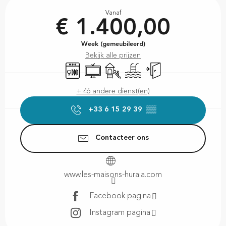
Openingstijden en contactgegevens
Vanaf
€ 1.400,00
Week (gemeubileerd)
Bekijk alle prijzen
Vaatwassers
Televisie
Kinderspelen / Speelruimte
Zwembad
Onafhankelijke ingang
+ 46 andere dienst(en)
+33 6 15 29 39
▒▒
Contacteer ons
www.les-maisons-huraia.com
Facebook pagina
Instagram pagina