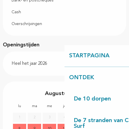
Bank- en postcheques
Cash
Overschrijvingen
Openingstijden
STARTPAGINA
Heel het jaar 2026
ONTDEK
Augustus 2026
De 10 dorpen
lu
ma
me
je
ve
sa
di
lu
1
2
3
4
5
6
7
De 7 stranden van 
Surf
8
9
10
11
12
13
14
2