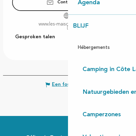
Agenda
Contacteer ons
www.les-maisons-huraia.com
BLIJF
Gesproken talen
Gesproken talen
Hébergements
Camping in Côte 
Een fout melden
Natuurgebieden en
Camperzones