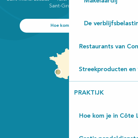
Makelaardij
Saint-Girons plage
De verblijfsbelasti
Hoe kom ik daar?
Restaurants van Con
Streekproducten en 
PRAKTIJK
Hoe kom je in Côte 