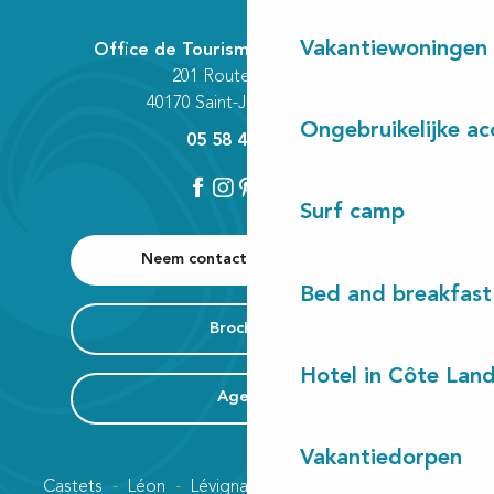
Vakantiewoningen
Office de Tourisme Communautaire
201 Route des Lacs
40170 Saint-Julien-en-Born
Ongebruikelijke a
05 58 42 89 80
Surf camp
Neem contact met ons op
Bed and breakfast
Brochures
Hotel in Côte Lan
Agenda
Vakantiedorpen
Castets
Léon
Lévignacq
Linxe
Lit-et-Mixe