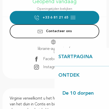
Geopend vandaag
Openingstijden bekijken
+33 6 81 21 65
▒▒
Contacteer ons
librairie-au-camion.fr
STARTPAGINA
Facebook pagina
Instagram pagina
ONTDEK
Beschrijving
De 10 dorpen
Virginie verwelkomt u het hele jaar door aan de voet 
van het duin in Contis en biedt u: een onafhankelijke, 