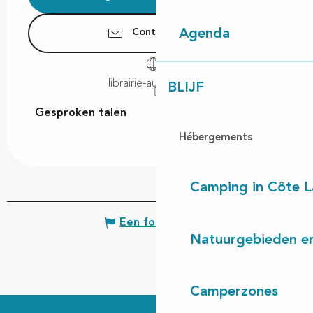
Contacteer ons
Agenda
librairie-au-camion.fr
BLIJF
Gesproken talen
Gesproken talen
Hébergements
Camping in Côte 
Een fout melden
Natuurgebieden en
Camperzones