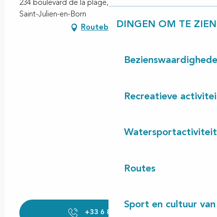
234 boulevard de la plage, Contis-Plage, 40170
Saint-Julien-en-Born
DINGEN OM TE ZIEN
Routebeschrijving
Bezienswaardighed
Recreatieve activite
Watersportactivitei
Routes
Sport en cultuur van
+33 6 81 21 65
▒▒