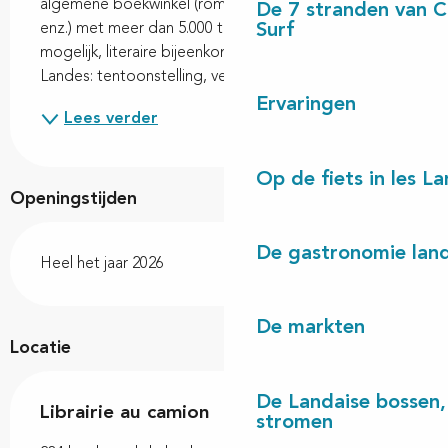
algemene boekwinkel (romans, essays, jeugd, strips, 
De 7 stranden van 
Surf
enz.) met meer dan 5.000 titels, boekbestellingen 
mogelijk, literaire bijeenkomsten. Zijn foto's op de 
Landes: tentoonstelling, verkoop....
Ervaringen
Lees verder
Op de fiets in les L
Openingstijden
De gastronomie land
Heel het jaar 2026
De markten
Locatie
De Landaise bossen, 
Librairie au camion
stromen