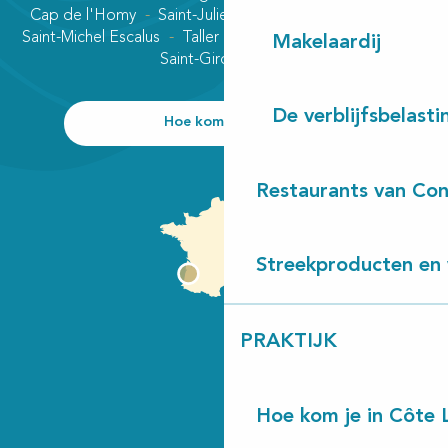
Cap de l'Homy
Saint-Julien-en-Born
Contis plage
Saint-Michel Escalus
Taller
Uza
Vielle-Saint-Girons
Makelaardij
Saint-Girons plage
De verblijfsbelasti
Hoe kom ik daar?
Restaurants van Con
Streekproducten en 
PRAKTIJK
Hoe kom je in Côte 