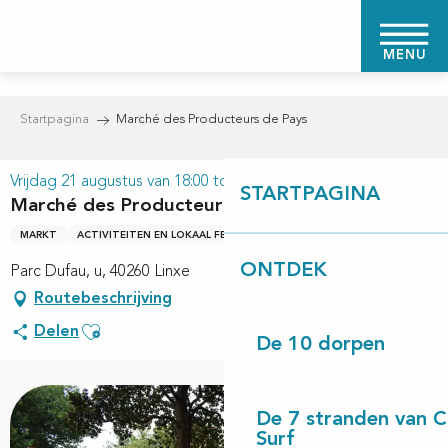
Aller
au
MENU
contenu
principal
Startpagina
Marché des Producteurs de Pays
Vrijdag 21 augustus van 18:00 tot 23:00
STARTPAGINA
Marché des Producteurs de Pays
MARKT
ACTIVITEITEN EN LOKAAL FEEST
ONTDEK
Parc Dufau, u, 40260 Linxe
Routebeschrijving
Ajouter aux favoris
Delen
De 10 dorpen
De 7 stranden van 
Surf