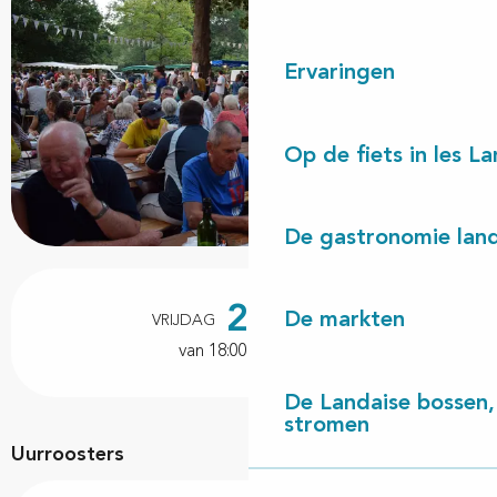
Ervaringen
Op de fiets in les L
De gastronomie land
Openingstijden en contactgegevens
21
De markten
VRIJDAG
AUGUSTUS
van 18:00 tot 23:00
De Landaise bossen, 
stromen
Uurroosters