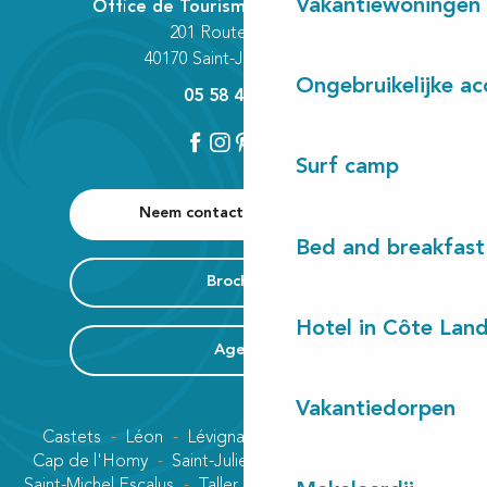
Vakantiewoningen
Office de Tourisme Communautaire
201 Route des Lacs
40170 Saint-Julien-en-Born
Ongebruikelijke a
05 58 42 89 80
Surf camp
Neem contact met ons op
Bed and breakfast
Brochures
Hotel in Côte Lan
Agenda
Vakantiedorpen
Castets
Léon
Lévignacq
Linxe
Lit-et-Mixe
Cap de l'Homy
Saint-Julien-en-Born
Contis plage
Saint-Michel Escalus
Taller
Uza
Vielle-Saint-Girons