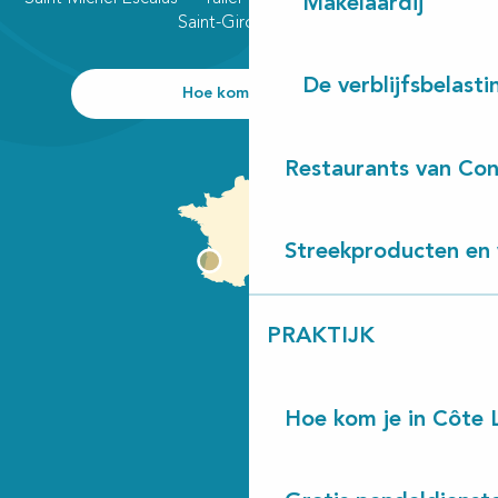
Makelaardij
Saint-Girons plage
De verblijfsbelasti
Hoe kom ik daar?
Restaurants van Con
Streekproducten en 
PRAKTIJK
Hoe kom je in Côte 