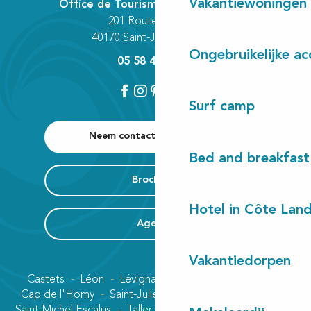
Vakantiewoningen
Office de Tourisme Communautaire
201 Route des Lacs
40170 Saint-Julien-en-Born
Ongebruikelijke a
05 58 42 89 80
Surf camp
Neem contact met ons op
Bed and breakfast
Brochures
Hotel in Côte Lan
Agenda
Vakantiedorpen
Castets
Léon
Lévignacq
Linxe
Lit-et-Mixe
Cap de l'Homy
Saint-Julien-en-Born
Contis plage
Saint-Michel Escalus
Taller
Uza
Vielle-Saint-Girons