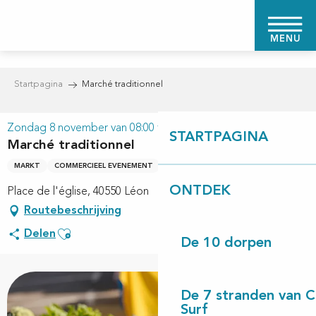
Aller
au
MENU
contenu
principal
Startpagina
Marché traditionnel
Zondag 8 november van 08:00 tot 12:00
STARTPAGINA
Marché traditionnel
MARKT
COMMERCIEEL EVENEMENT
ONTDEK
Place de l'église, 40550 Léon
Routebeschrijving
Ajouter aux favoris
Delen
De 10 dorpen
De 7 stranden van 
Surf