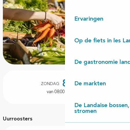
Ervaringen
Op de fiets in les L
De gastronomie land
Openingstijden en contactgegevens
8
De markten
ZONDAG
NOVEMBER
van 08:00 tot 12:00
De Landaise bossen, 
stromen
Uurroosters