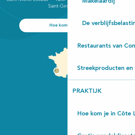
Makelaardij
Saint-Girons plage
De verblijfsbelasti
Hoe kom ik daar?
Restaurants van Con
Streekproducten en 
PRAKTIJK
Hoe kom je in Côte 