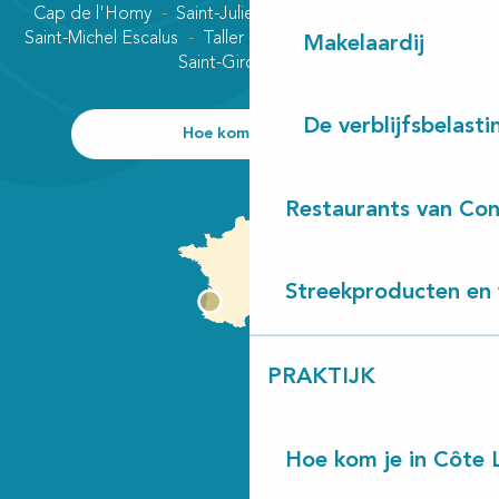
Cap de l'Homy
Saint-Julien-en-Born
Contis plage
Saint-Michel Escalus
Taller
Uza
Vielle-Saint-Girons
Makelaardij
Saint-Girons plage
De verblijfsbelasti
Hoe kom ik daar?
Restaurants van Con
Streekproducten en 
PRAKTIJK
Hoe kom je in Côte 