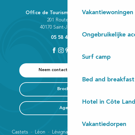
Vakantiewoningen
Office de Tourisme Communautaire
201 Route des Lacs
40170 Saint-Julien-en-Born
Ongebruikelijke a
05 58 42 89 80
Surf camp
Neem contact met ons op
Bed and breakfast
Brochures
Hotel in Côte Lan
Agenda
Vakantiedorpen
Castets
Léon
Lévignacq
Linxe
Lit-et-Mixe