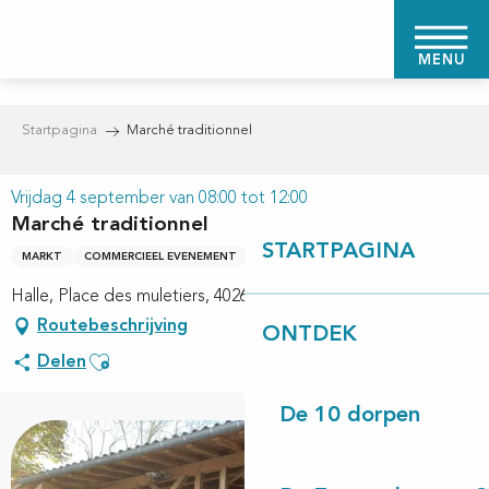
Aller
au
MENU
contenu
principal
Startpagina
Marché traditionnel
Vrijdag 4 september van 08:00 tot 12:00
Marché traditionnel
STARTPAGINA
MARKT
COMMERCIEEL EVENEMENT
Halle, Place des muletiers, 40260 Linxe
Routebeschrijving
ONTDEK
Ajouter aux favoris
Delen
De 10 dorpen