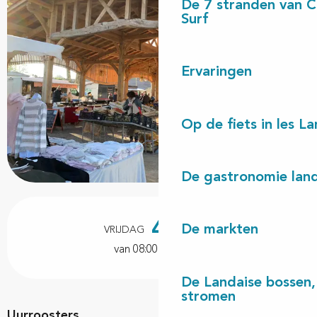
De 7 stranden van 
Surf
Ervaringen
Op de fiets in les L
De gastronomie land
Openingstijden en contactgegevens
4
De markten
VRIJDAG
SEPTEMBER
van 08:00 tot 12:00
De Landaise bossen, 
stromen
Uurroosters