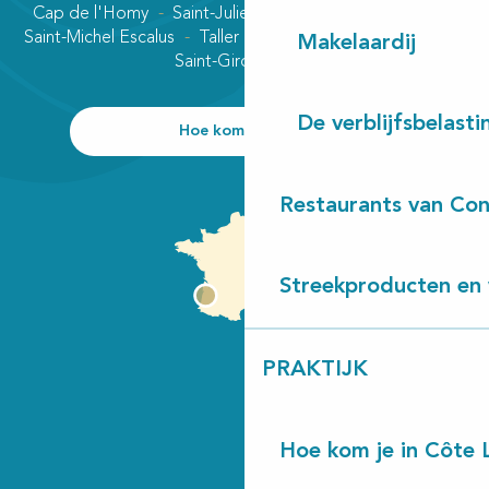
Cap de l'Homy
Saint-Julien-en-Born
Contis plage
Saint-Michel Escalus
Taller
Uza
Vielle-Saint-Girons
Makelaardij
Saint-Girons plage
De verblijfsbelasti
Hoe kom ik daar?
Restaurants van Con
Streekproducten en 
PRAKTIJK
Hoe kom je in Côte 