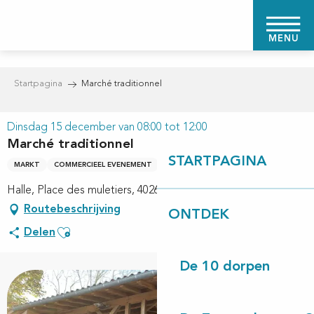
Aller
au
MENU
contenu
principal
Startpagina
Marché traditionnel
Dinsdag 15 december van 08:00 tot 12:00
Marché traditionnel
STARTPAGINA
MARKT
COMMERCIEEL EVENEMENT
Halle, Place des muletiers, 40260 Linxe
Routebeschrijving
ONTDEK
Ajouter aux favoris
Delen
De 10 dorpen