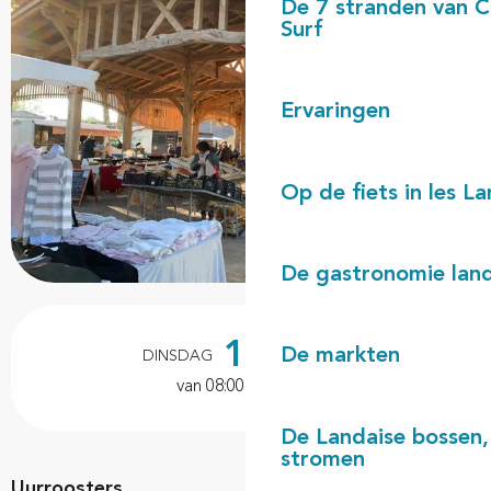
De 7 stranden van 
Surf
Ervaringen
Op de fiets in les L
De gastronomie land
Openingstijden en contactgegevens
15
De markten
DINSDAG
DECEMBER
van 08:00 tot 12:00
De Landaise bossen, 
stromen
Uurroosters