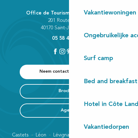
Vakantiewoningen
Office de Tourisme Communautaire
201 Route des Lacs
40170 Saint-Julien-en-Born
Ongebruikelijke a
05 58 42 89 80
Surf camp
Neem contact met ons op
Bed and breakfast
Brochures
Hotel in Côte Lan
Agenda
Vakantiedorpen
Castets
Léon
Lévignacq
Linxe
Lit-et-Mixe