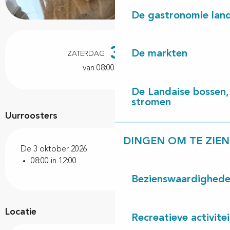
De gastronomie land
Openingstijden en contactgegevens
3
De markten
ZATERDAG
OKTOBER
van 08:00 tot 12:00
De Landaise bossen, 
stromen
Uurroosters
DINGEN OM TE ZIEN
De 3 oktober 2026
08:00 in 12:00
Bezienswaardighed
Locatie
Recreatieve activite