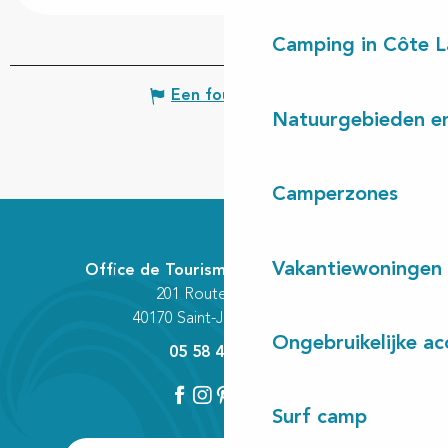
Camping in Côte 
Een fout melden
Natuurgebieden en
Camperzones
Vakantiewoningen
Office de Tourisme Communautaire
201 Route des Lacs
40170 Saint-Julien-en-Born
Ongebruikelijke a
05 58 42 89 80
Surf camp