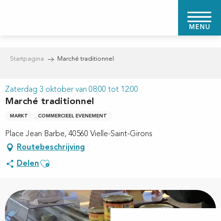
Aller
au
MENU
contenu
principal
Startpagina
Marché traditionnel
Zaterdag 3 oktober van 08:00 tot 12:00
Marché traditionnel
MARKT
COMMERCIEEL EVENEMENT
Place Jean Barbe, 40560 Vielle-Saint-Girons
Routebeschrijving
Ajouter aux favoris
Delen