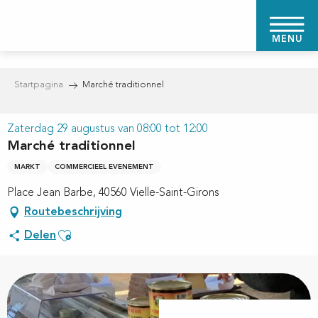
Aller
au
MENU
contenu
principal
Startpagina
Marché traditionnel
Zaterdag 29 augustus van 08:00 tot 12:00
Marché traditionnel
MARKT
COMMERCIEEL EVENEMENT
Place Jean Barbe, 40560 Vielle-Saint-Girons
Routebeschrijving
Ajouter aux favoris
Delen