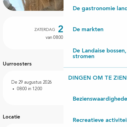
De gastronomie land
Openingstijden en contactgegevens
29
De markten
ZATERDAG
AUGUSTUS
van 08:00 tot 12:00
De Landaise bossen, 
stromen
Uurroosters
DINGEN OM TE ZIEN
De 29 augustus 2026
08:00 in 12:00
Bezienswaardighed
Locatie
Recreatieve activite