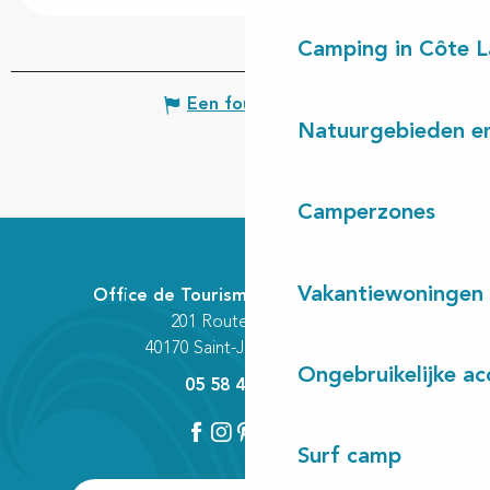
Camping in Côte 
Een fout melden
Natuurgebieden en
Camperzones
Vakantiewoningen
Office de Tourisme Communautaire
201 Route des Lacs
40170 Saint-Julien-en-Born
Ongebruikelijke a
05 58 42 89 80
Surf camp