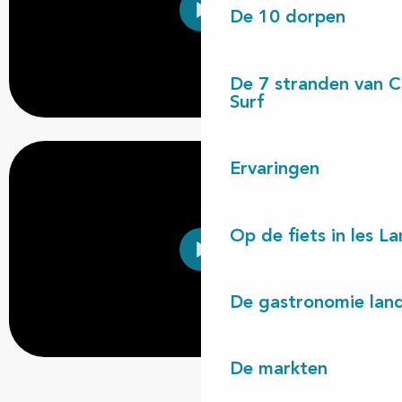
De 10 dorpen
De 7 stranden van 
Surf
Ervaringen
Op de fiets in les L
De gastronomie land
De markten