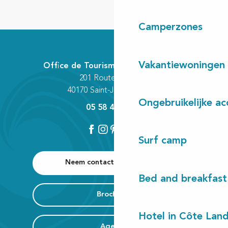
Camperzones
Vakantiewoningen
Office de Tourisme Communautaire
201 Route des Lacs
40170 Saint-Julien-en-Born
Ongebruikelijke a
05 58 42 89 80
Surf camp
Neem contact met ons op
Bed and breakfast
Brochures
Hotel in Côte Lan
Agenda