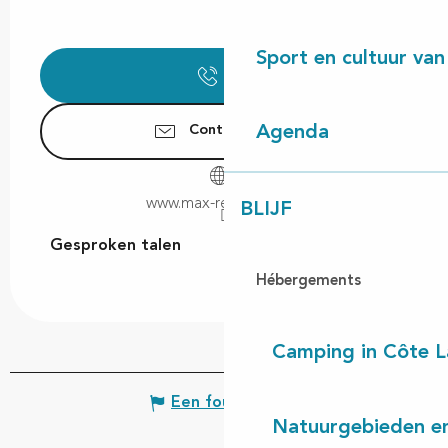
Sport en cultuur van
Bel
Agenda
Contacteer ons
www.max-respect.com
BLIJF
Gesproken talen
Gesproken talen
Hébergements
Camping in Côte 
Een fout melden
Natuurgebieden en