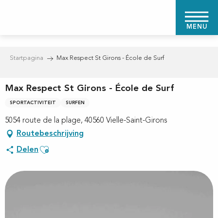
Aller
au
MENU
contenu
principal
Startpagina
Max Respect St Girons - École de Surf
Max Respect St Girons - École de Surf
SPORTACTIVITEIT
SURFEN
5054 route de la plage, 40560 Vielle-Saint-Girons
Routebeschrijving
Ajouter aux favoris
Delen