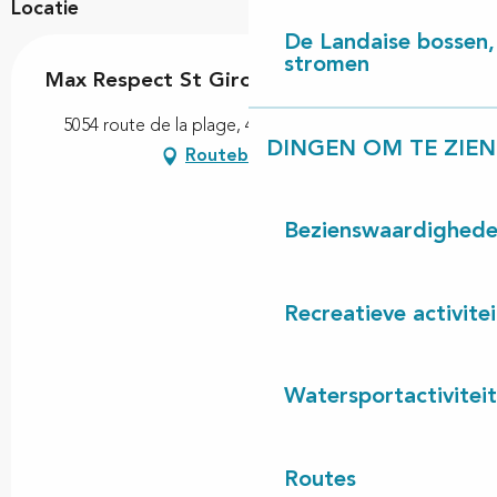
Locatie
De Landaise bossen, 
stromen
Max Respect St Girons - École de Surf
5054 route de la plage, 40560 Vielle-Saint-Girons
DINGEN OM TE ZIEN
Routebeschrijving
Bezienswaardighed
Recreatieve activite
Watersportactivitei
Routes