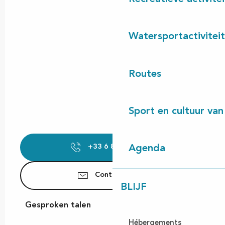
Watersportactivitei
Routes
Sport en cultuur van
+33 6 88 76 92
▒▒
Agenda
Contacteer ons
BLIJF
Gesproken talen
Gesproken talen
Hébergements