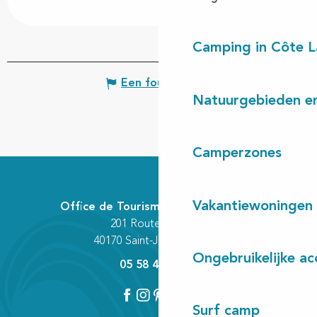
Camping in Côte 
Een fout melden
Natuurgebieden en
Camperzones
Vakantiewoningen
Office de Tourisme Communautaire
201 Route des Lacs
40170 Saint-Julien-en-Born
Ongebruikelijke a
05 58 42 89 80
Surf camp