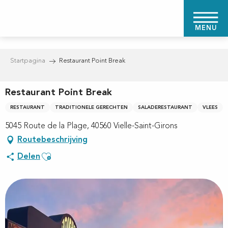
Aller
au
MENU
contenu
principal
Startpagina
Restaurant Point Break
Restaurant Point Break
RESTAURANT
TRADITIONELE GERECHTEN
SALADERESTAURANT
VLEES
5045 Route de la Plage, 40560 Vielle-Saint-Girons
Routebeschrijving
Ajouter aux favoris
Delen