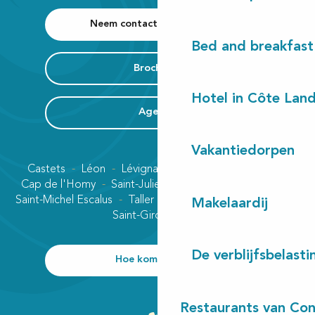
Neem contact met ons op
Bed and breakfast
Brochures
Hotel in Côte Lan
Agenda
Vakantiedorpen
Castets
Léon
Lévignacq
Linxe
Lit-et-Mixe
Cap de l'Homy
Saint-Julien-en-Born
Contis plage
Saint-Michel Escalus
Taller
Uza
Vielle-Saint-Girons
Makelaardij
Saint-Girons plage
De verblijfsbelasti
Hoe kom ik daar?
Restaurants van Con