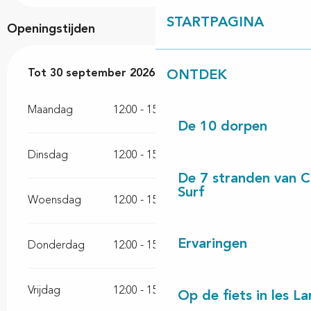
STARTPAGINA
Openingstijden
Vanaf
Tot
30 september 2026
15 april 2026
tot
30 september 2026
ONTDEK
Maandag
12:00 - 15:00
18:00 - 23:00
De 10 dorpen
Dinsdag
12:00 - 15:00
18:00 - 23:00
De 7 stranden van 
Surf
Woensdag
12:00 - 15:00
18:00 - 23:00
Ervaringen
Donderdag
12:00 - 15:00
18:00 - 23:00
Vrijdag
12:00 - 15:00
18:00 - 23:00
Op de fiets in les L