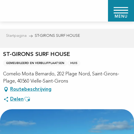
Aller
au
MENU
contenu
principal
Startpagina
ST-GIRONS SURF HOUSE
ST-GIRONS SURF HOUSE
GEMEUBILEERD EN VERBLIJFPLAATSEN
HUIS
Cornelio Moita Bernardo, 202 Plage Nord, Saint-Girons-
Plage, 40560 Vielle-Saint-Girons
Routebeschrijving
Ajouter aux favoris
Delen