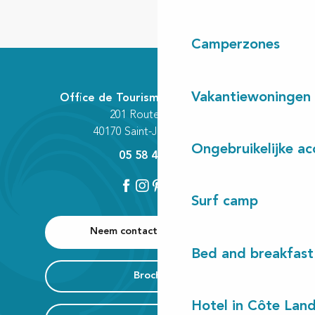
Camperzones
Vakantiewoningen
Office de Tourisme Communautaire
201 Route des Lacs
40170 Saint-Julien-en-Born
Ongebruikelijke a
05 58 42 89 80
Surf camp
Neem contact met ons op
Bed and breakfast
Brochures
Hotel in Côte Lan