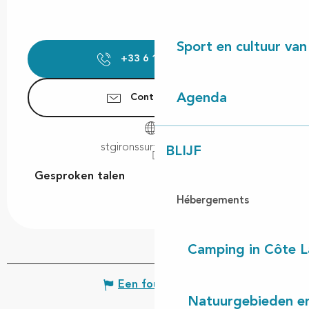
Sport en cultuur van
+33 6 10 92 53
▒▒
Agenda
Contacteer ons
stgironssurfhouse.com
BLIJF
Gesproken talen
Gesproken talen
Hébergements
Camping in Côte 
Een fout melden
Natuurgebieden en