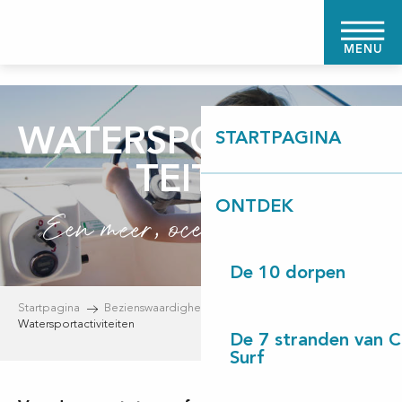
Aller
au
MENU
contenu
principal
WATERSPORTACTIVI
STARTPAGINA
TEITEN
ONTDEK
Een meer, oceaan of rivier?
De 10 dorpen
Startpagina
Bezienswaardigheden en activiteiten
Watersportactiviteiten
De 7 stranden van 
Surf