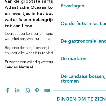
Van de grootste surfspots aan de
Ervaringen
Atlantische Oceaan tot de rustige rivieren
en meertjes in het bos van Les Landes,
water is een belangrijk element van Contis
Op de fiets in les L
tot aan Léon.
Recreatieparken, surfen, kanoën, stand-uppaddlen (SUP),
waterfietsen, windsurfen, catamaranvaren, solo-zeilen
De gastronomie land
Beginnerslessen, tochten, trainingen: er is voor elk niveau
en voor elke wens iets te vinden.
De markten
Er wacht een volledig wateruniversum op je in
Côte
Landes Nature
!
De Landaise bossen, 
stromen
Ajouter aux f
DINGEN OM TE ZIEN