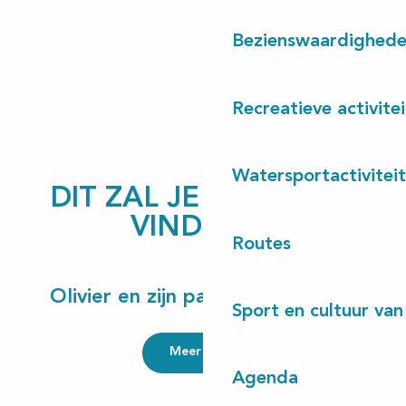
Bezienswaardighed
Max Respect St Girons - École de Surf
Oxygen Cycles - Location de vélos
Recreatieve activite
Les Bateliers du Courant d'Huchet
Au fil de l'eau - Ecole de voile
Au fil de l'eau - Base de loisirs nautiques
Watersportactivitei
DIT ZAL JE OOK LEUK
VINDEN ...
Routes
Olivier en zijn passie voor surfen
Sport en cultuur van
Meer lezen
Agenda