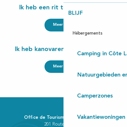
Ik heb een rit te paard getest
BLIJF
Meer lezen
Hébergements
Ik heb kanovaren by night getest
Camping in Côte 
Meer lezen
Natuurgebieden en
Camperzones
Vakantiewoningen
Office de Tourisme Communautaire
201 Route des Lacs